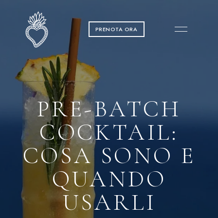
PRENOTA ORA
PRE-BATCH
COCKTAIL:
COSA SONO E
QUANDO
USARLI